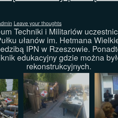
admin
Leave your thoughts
 Techniki i Militariów uczestnic
Pułku ułanów im. Hetmana Wielk
iedzibą IPN w Rzeszowie. Ponadto
piknik edukacyjny gdzie można by
rekonstrukcyjnych.