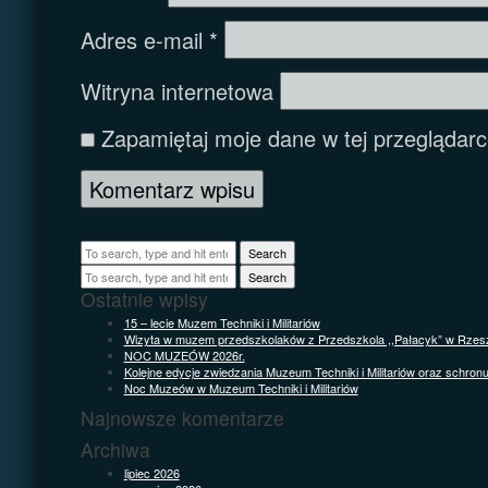
Adres e-mail
*
Witryna internetowa
Zapamiętaj moje dane w tej przeglądarc
Search
Search
Ostatnie wpisy
15 – lecie Muzem Techniki i Militariów
Wizyta w muzem przedszkolaków z Przedszkola ,,Pałacyk” w Rzes
NOC MUZEÓW 2026r.
Kolejne edycje zwiedzania Muzeum Techniki i Militariów oraz schron
Noc Muzeów w Muzeum Techniki i Militariów
Najnowsze komentarze
Archiwa
lipiec 2026