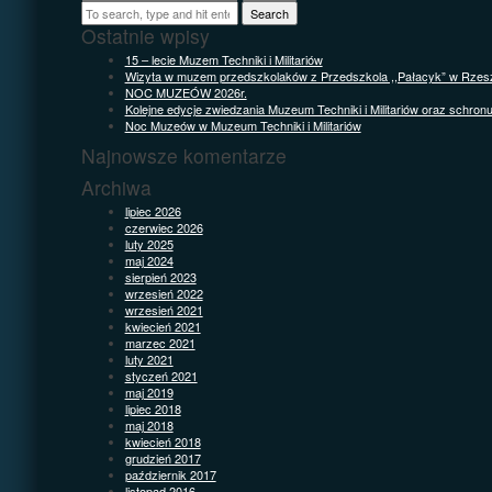
Search
Ostatnie wpisy
15 – lecie Muzem Techniki i Militariów
Wizyta w muzem przedszkolaków z Przedszkola ,,Pałacyk” w Rzes
NOC MUZEÓW 2026r.
Kolejne edycje zwiedzania Muzeum Techniki i Militariów oraz schron
Noc Muzeów w Muzeum Techniki i Militariów
Najnowsze komentarze
Archiwa
lipiec 2026
czerwiec 2026
luty 2025
maj 2024
sierpień 2023
wrzesień 2022
wrzesień 2021
kwiecień 2021
marzec 2021
luty 2021
styczeń 2021
maj 2019
lipiec 2018
maj 2018
kwiecień 2018
grudzień 2017
październik 2017
listopad 2016