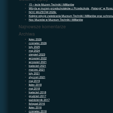
15 – lecie Muzem Techniki i Militariów
Wizyta w muzem przedszkolaków z Przedszkola ,,Pałacyk” w Rzes
NOC MUZEÓW 2026r.
Kolejne edycje zwiedzania Muzeum Techniki i Militariów oraz schron
Noc Muzeów w Muzeum Techniki i Militariów
Najnowsze komentarze
Archiwa
lipiec 2026
czerwiec 2026
luty 2025
maj 2024
sierpień 2023
wrzesień 2022
wrzesień 2021
kwiecień 2021
marzec 2021
luty 2021
styczeń 2021
maj 2019
lipiec 2018
maj 2018
kwiecień 2018
grudzień 2017
październik 2017
listopad 2016
lipiec 2016
czerwiec 2016