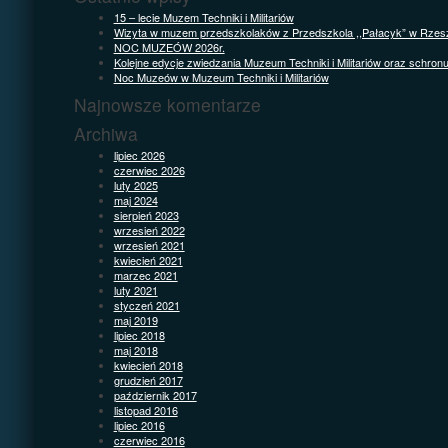
15 – lecie Muzem Techniki i Militariów
Wizyta w muzem przedszkolaków z Przedszkola ,,Pałacyk” w Rzes
NOC MUZEÓW 2026r.
Kolejne edycje zwiedzania Muzeum Techniki i Militariów oraz schron
Noc Muzeów w Muzeum Techniki i Militariów
Najnowsze komentarze
Archiwa
lipiec 2026
czerwiec 2026
luty 2025
maj 2024
sierpień 2023
wrzesień 2022
wrzesień 2021
kwiecień 2021
marzec 2021
luty 2021
styczeń 2021
maj 2019
lipiec 2018
maj 2018
kwiecień 2018
grudzień 2017
październik 2017
listopad 2016
lipiec 2016
czerwiec 2016