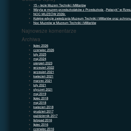
15 – lecie Muzem Techniki i Militariów
Wizyta w muzem przedszkolaków z Przedszkola ,,Pałacyk” w Rzes
NOC MUZEÓW 2026r.
Kolejne edycje zwiedzania Muzeum Techniki i Militariów oraz schron
Noc Muzeów w Muzeum Techniki i Militariów
Najnowsze komentarze
Archiwa
lipiec 2026
czerwiec 2026
luty 2025
maj 2024
sierpień 2023
wrzesień 2022
wrzesień 2021
kwiecień 2021
marzec 2021
luty 2021
styczeń 2021
maj 2019
lipiec 2018
maj 2018
kwiecień 2018
grudzień 2017
październik 2017
listopad 2016
lipiec 2016
czerwiec 2016