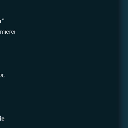
h”
mierci
a.
ie