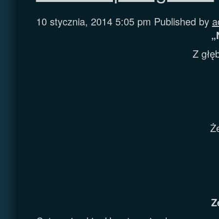
10 stycznia, 2014 5:05 pm
Published by
a
„
Z głę
Ż
Z