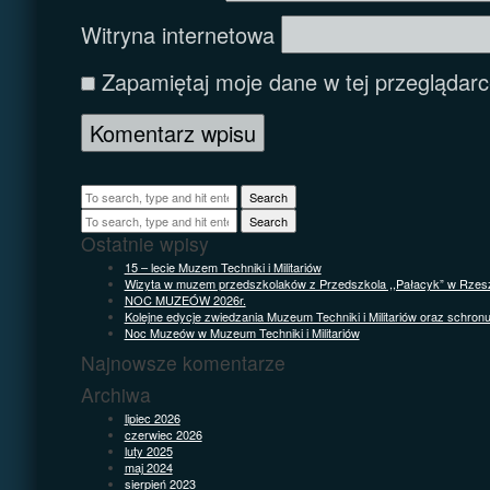
Witryna internetowa
Zapamiętaj moje dane w tej przeglądarc
Search
Search
Ostatnie wpisy
15 – lecie Muzem Techniki i Militariów
Wizyta w muzem przedszkolaków z Przedszkola ,,Pałacyk” w Rzes
NOC MUZEÓW 2026r.
Kolejne edycje zwiedzania Muzeum Techniki i Militariów oraz schron
Noc Muzeów w Muzeum Techniki i Militariów
Najnowsze komentarze
Archiwa
lipiec 2026
czerwiec 2026
luty 2025
maj 2024
sierpień 2023