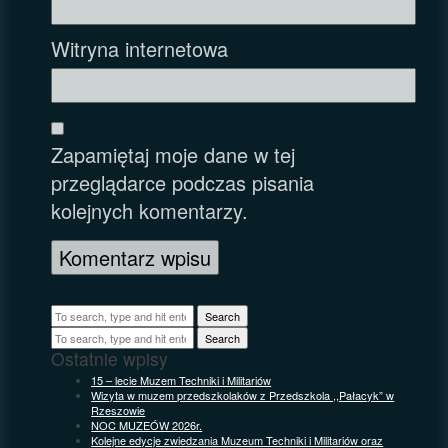
Witryna internetowa
Zapamiętaj moje dane w tej
przeglądarce podczas pisania
kolejnych komentarzy.
Search
Search
Ostatnie wpisy
15 – lecie Muzem Techniki i Militariów
Wizyta w muzem przedszkolaków z Przedszkola ,,Pałacyk” w
Rzeszowie
NOC MUZEÓW 2026r.
Kolejne edycje zwiedzania Muzeum Techniki i Militariów oraz