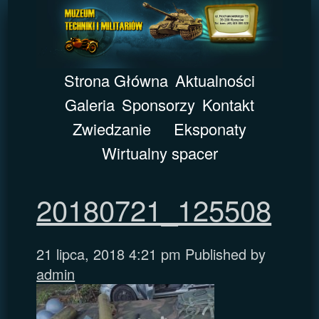
Strona Główna
Aktualności
Galeria
Sponsorzy
Kontakt
Zwiedzanie
Eksponaty
Wirtualny spacer
20180721_125508
21 lipca, 2018 4:21 pm
Published by
admin