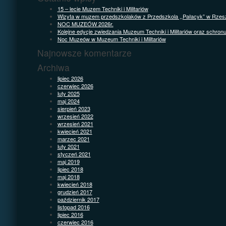
15 – lecie Muzem Techniki i Militariów
Wizyta w muzem przedszkolaków z Przedszkola ,,Pałacyk” w Rzes
NOC MUZEÓW 2026r.
Kolejne edycje zwiedzania Muzeum Techniki i Militariów oraz schron
Noc Muzeów w Muzeum Techniki i Militariów
Najnowsze komentarze
Archiwa
lipiec 2026
czerwiec 2026
luty 2025
maj 2024
sierpień 2023
wrzesień 2022
wrzesień 2021
kwiecień 2021
marzec 2021
luty 2021
styczeń 2021
maj 2019
lipiec 2018
maj 2018
kwiecień 2018
grudzień 2017
październik 2017
listopad 2016
lipiec 2016
czerwiec 2016