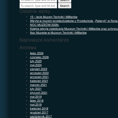
Search
Ostatnie wpisy
15 – lecie Muzem Techniki i Militariów
Wizyta w muzem przedszkolaków z Przedszkola ,,Pałacyk” w Rzes
NOC MUZEÓW 2026r.
Kolejne edycje zwiedzania Muzeum Techniki i Militariów oraz schron
Noc Muzeów w Muzeum Techniki i Militariów
Najnowsze komentarze
Archiwa
lipiec 2026
czerwiec 2026
luty 2025
maj 2024
sierpień 2023
wrzesień 2022
wrzesień 2021
kwiecień 2021
marzec 2021
luty 2021
styczeń 2021
maj 2019
lipiec 2018
maj 2018
kwiecień 2018
grudzień 2017
październik 2017