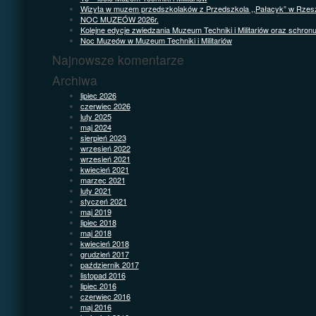
Wizyta w muzem przedszkolaków z Przedszkola ,,Pałacyk” w Rzes
NOC MUZEÓW 2026r.
Kolejne edycje zwiedzania Muzeum Techniki i Militariów oraz schron
Noc Muzeów w Muzeum Techniki i Militariów
Najnowsze komentarze
Archiwa
lipiec 2026
czerwiec 2026
luty 2025
maj 2024
sierpień 2023
wrzesień 2022
wrzesień 2021
kwiecień 2021
marzec 2021
luty 2021
styczeń 2021
maj 2019
lipiec 2018
maj 2018
kwiecień 2018
grudzień 2017
październik 2017
listopad 2016
lipiec 2016
czerwiec 2016
maj 2016