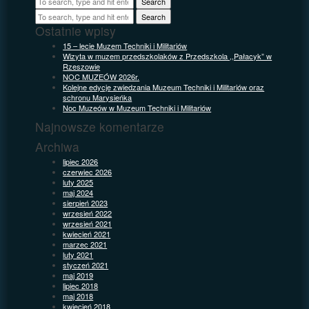
Search
Search
Ostatnie wpisy
15 – lecie Muzem Techniki i Militariów
Wizyta w muzem przedszkolaków z Przedszkola ,,Pałacyk” w
Rzeszowie
NOC MUZEÓW 2026r.
Kolejne edycje zwiedzania Muzeum Techniki i Militariów oraz
schronu Marysieńka
Noc Muzeów w Muzeum Techniki i Militariów
Najnowsze komentarze
Archiwa
lipiec 2026
czerwiec 2026
luty 2025
maj 2024
sierpień 2023
wrzesień 2022
wrzesień 2021
kwiecień 2021
marzec 2021
luty 2021
styczeń 2021
maj 2019
lipiec 2018
maj 2018
kwiecień 2018